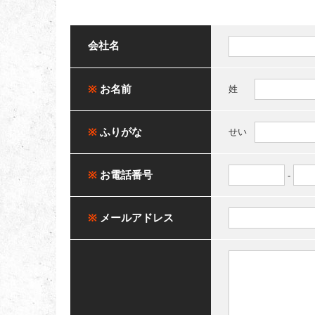
会社名
※
お名前
姓
※
ふりがな
せい
※
お電話番号
-
※
メールアドレス