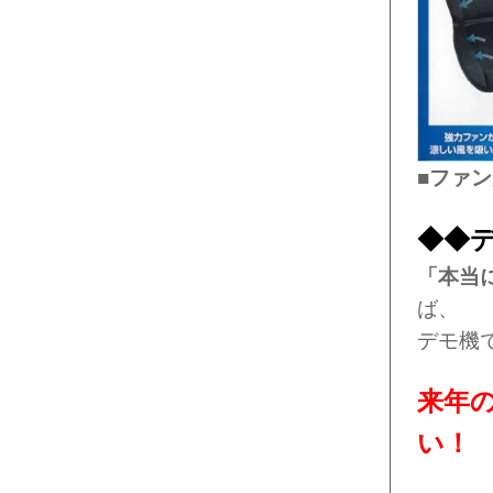
■ファ
◆◆
「本当
ば、
デモ機
来年
い！