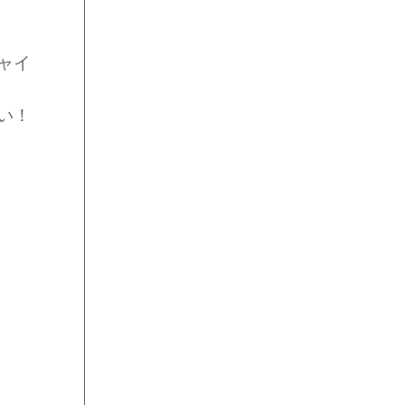
ャイ
い！
、