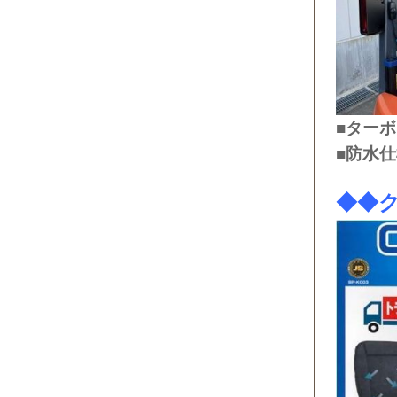
■ター
■防水
◆◆