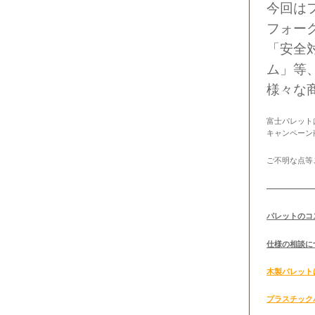
今回は
フォー
「安全
ム」等
様々な
富士パレット
キャンペーン
ご不明な点等
——————
パレットのコ
仕様
の相談に
木製パレット
プラスチック