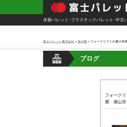
木製パレット･プラスチックパレット･中古
HOME
カテゴ
富士パレット株式会社
>
未分類
>
フォークリフトの暑さ対
ブログ
フォークリ
県 津山市