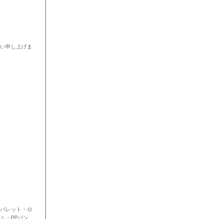
願い申し上げま
パレット・ロ
ム・PPバン