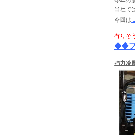
今年の
当社で
今回は
有りそ
◆◆
強力冷