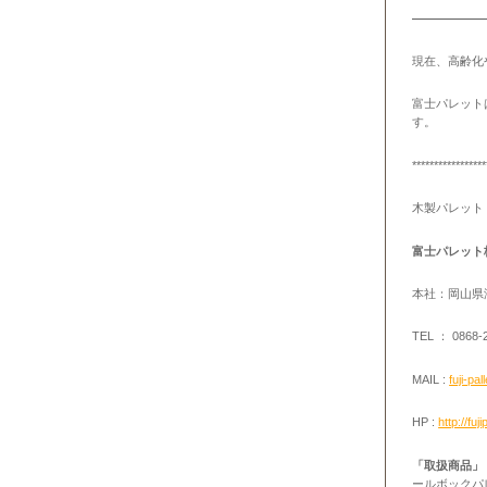
——————
現在、高齢化
富士パレット
す。
*****************
木製パレット
富士パレット
本社：岡山県津
TEL ： 0868-
MAIL :
fuji-pa
HP :
http://fuji
「取扱商品」
ールボックパ