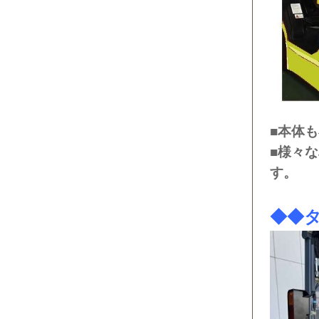
■本体
■様々
す。
◆◆タ