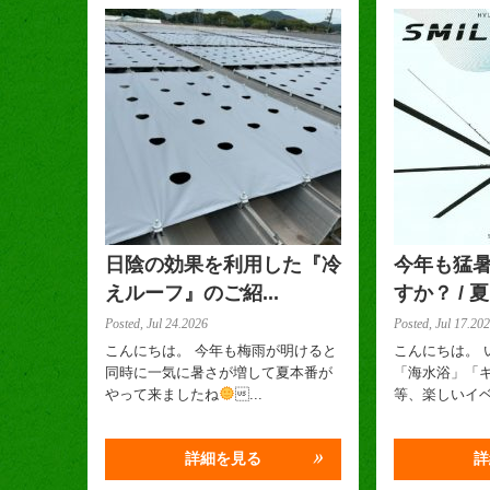
日陰の効果を利用した『冷
今年も猛
えルーフ』のご紹...
すか？ / 夏 
Posted, Jul 24.2026
Posted, Jul 17.20
こんにちは。 今年も梅雨が明けると
こんにちは。 
同時に一気に暑さが増して夏本番が
「海水浴」「
やって来ましたね
...
等、楽しいイベ
詳細を見る
詳